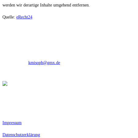
werden wir derartige Inhalte umgehend entfernen.
Quelle:
eRecht24
Kontakt Info
Adresse:
Westerhäuser Straße 51a 06484 Quedlinburg
Tel.:
03946/907221
Mobil:
0170 8557132
E-Mail:
kmisoph@gmx.de
Opens in your application
Öffnungszeiten
Westerhäuser Straße 51a Mo-Fr: 7.00 Uhr-15.00 Uhr (Küchenschluss ist
14:30 Uhr) | Mo. - Sa. für Partyservice und Catering von 6:00 bis 20:00
Datenschutz
Impressum
Datenschutzerklärung