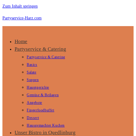
Zum Inhalt springen
Partyservice-Harz.com
Home
Partyservice & Catering
Partyservice & Catering
Basics
Salate
Suppen
Hauptgerichte
Gemüse & Beilagen
Angebote
Fingerfoodbuffet
Dessert
Hausgemachter Kuchen
Unser Bistro in Quedlinburg