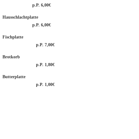
p.P. 6,00€
Hausschlachtplatte
p.P. 6,00€
Fischplatte
p.P. 7,00€
Brotkorb
p.P. 1,80€
Butterplatte
p.P. 1,00€
Kontakt Info
Adresse:
Westerhäuser Straße 51a 06484 Quedlinburg
Tel.:
03946/907221