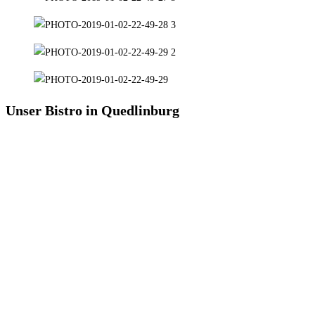
Unser Bistro in Quedlinburg
Unser gemütliches Bistro finden Sie in Quedlinburg.
Westerhäuser Straße 51a gegenüber von Edeka
Mehr Infos finden Sie, indem Sie auf das Bild klicken.
Bei uns können Sie in moderner Umgebung lecker
Frühstücken, Mittagessen und hausgemachten Kuchen
mit Kaffeespezialitäten genießen.
Genaue Informationen erhalten Sie, indem Sie auf das
Bild klicken!